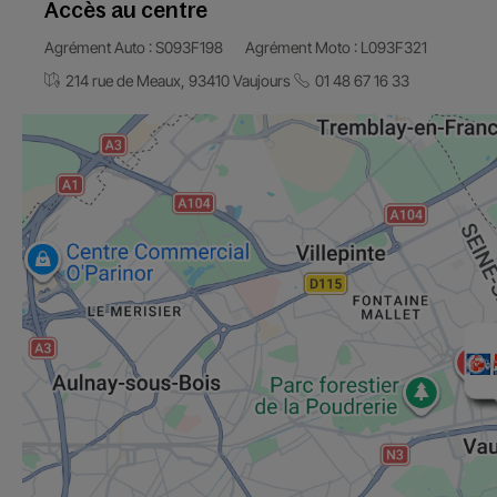
Accès au centre
Agrément Auto : S093F198
Agrément Moto : L093F321
214 rue de Meaux, 93410 Vaujours
01 48 67 16 33