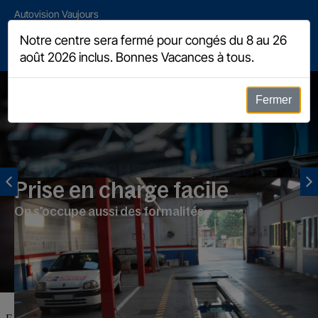
Autovision Vaujours
214 rue de Meaux, 93410 Vaujours
Notre centre sera fermé pour congés du 8 au 26
août 2026 inclus. Bonnes Vacances à tous.
01 48 67 16 33
Fermer
4,9/5
(83)
Prise en charge facile
On s'occupe aussi des formalités.